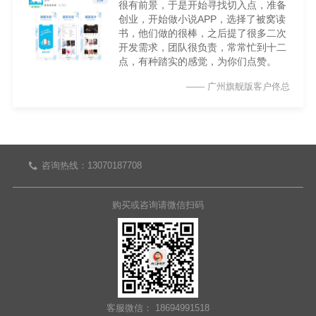
很有前景，于是开始寻找切入点，准备
创业，开始做小说APP，选择了被窝读
书，他们做的很棒，之后提了很多二次
开发需求，团队很负责，常常忙到十二
点，有种踏实的感觉，为你们点赞。
—— 广州旗舰版客户佟总
咨询热线：13070187708
购买或咨询请微信扫码
客服微信： 18694991518